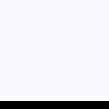
on
tly