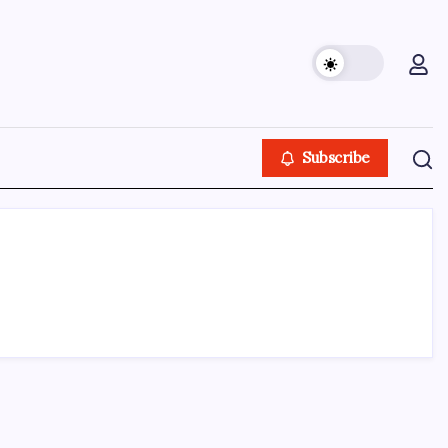
Subscribe