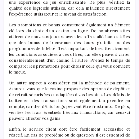
une expérience de jeu enrichissante. De plus, vérifiez la
qualité des logiciels utilisés, car cela influence directement
l’expérience utilisateur et le niveau de satisfaction.
Les promotions et bonus constituent également un élément
clé lors du choix d’un casino en ligne. De nombreux sites
attirent de nouveaux joueurs avec des offres alléchantes telles
que des bonus de bienvenue, des tours gratuits ou des
programmes de fidélité. Il est important de lire attentivement
les conditions associées à ces offres, car elles peuvent varier
considérablement d’un casino à l’autre. Prenez le temps de
comparer les promotions pour choisir celle qui vous convient
le mieux.
Un autre aspect à considérer est la méthode de paiement.
Assurez-vous que le casino propose des options de dépôt et
de retrait sécurisées et adaptées à vos besoins. Les délais de
traitement des transactions sont également à prendre en
compte, car des délais longs peuvent être frustrants. De plus,
vérifiez les frais éventuels liés aux transactions, car ceux-ci
peuvent affecter vos gains.
Enfin, le service client doit être facilement accessible et
réactif. En cas de problème ou de question, il est essentiel de