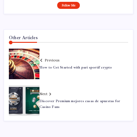
Follow Me
Other Articles
Previous
How to Get Started with pari sportif crypto
Next
Discover Premium mejores casas de apuestas for
Casino Fans