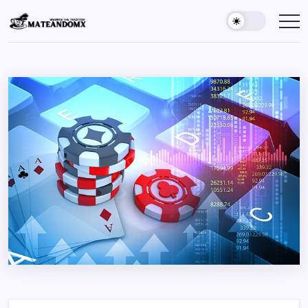
Skip
to
Mateandomx
Sharing
the
content
tradition