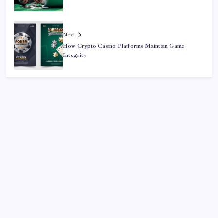
Next
How Crypto Casino Platforms Maintain Game
Integrity
Search