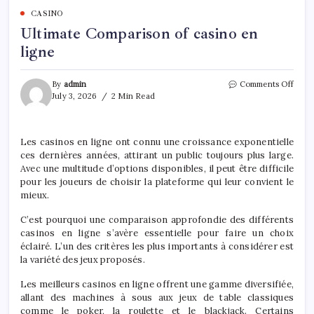
CASINO
Ultimate Comparison of casino en
ligne
on
By
admin
Comments Off
Ultim
July 3, 2026
2 Min Read
Comp
of
casin
Les casinos en ligne ont connu une croissance exponentielle
en
ces dernières années, attirant un public toujours plus large.
ligne
Avec une multitude d’options disponibles, il peut être difficile
pour les joueurs de choisir la plateforme qui leur convient le
mieux.
C’est pourquoi une comparaison approfondie des différents
casinos en ligne s’avère essentielle pour faire un choix
éclairé. L’un des critères les plus importants à considérer est
la variété des jeux proposés.
Les meilleurs casinos en ligne offrent une gamme diversifiée,
allant des machines à sous aux jeux de table classiques
comme le poker, la roulette et le blackjack. Certains