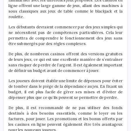
familiariser avec les différents jeux proposés. Les casinos en
ligne offrent une large gamme de jeux, allant des machines à
sous classiques aux jeux de table comme le blackjack et la
roulette.
Les débutants devraient commencer par des jeux simples qui
ne nécessitent pas de compétences particulières. Cela leur
permettra de comprendre le fonctionnement des jeux sans
être submergés par des règles complexes.
De plus, de nombreux casinos offrent des versions gratuites
de leurs jeux, ce qui est une excellente manière de s’entraîner
sans risquer de perdre de l’argent. Il est également important
de définir un budget avant de commencer à jouer.
Les joueurs doivent établir une limite de dépenses pour éviter
de tomber dans le piège de la dépendance au jeu. En fixant un
budget, il est plus facile de gérer ses mises et d’éviter de
dépenser plus que ce qu’ils peuvent se permettre de perdre.
De plus, il est recommandé de ne pas utiliser des fonds
destinés à des besoins essentiels, comme le loyer ou les
factures, pour jouer. Les promotions et les bonus offerts par
les casinos en ligne peuvent également être très avantageux
pour les nouveaux joueurs.