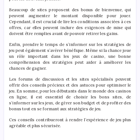
Beaucoup de sites proposent des bonus de bienvenue, qui
peuvent augmenter le montant disponible pour jouer.
Cependant, il est crucial de lire les conditions associées à ces
offres, car elles peuvent inclure des exigences de mise qui
doivent être remplies avant de pouvoir retirer les gains.
Enfin, prendre le temps de s’informer sur les stratégies de
jeu peut également s’avérer bénéfique. Même si la chance joue
un rôle important dans les jeux de casino, une bonne
compréhension des stratégies peut aider à améliorer les
chances de gagner.
Les forums de discussion et les sites spécialisés peuvent
offrir des conseils précieux et des astuces pour optimiser le
jeu. En somme, pour les débutants dans le monde des casinos
en ligne, il est essentiel de choisir les bons sites, de
s’informer sur les jeux, de gérer son budget et de profiter des
bonus tout en se formant aux stratégies de jeu.
Ces conseils contribueront à rendre l’expérience de jeu plus
agréable et plus sécurisée.