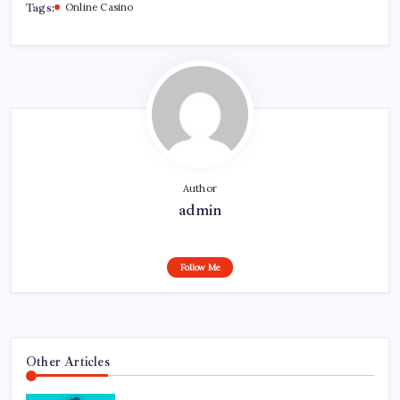
Tags:
Online Casino
Author
admin
Follow Me
Other Articles