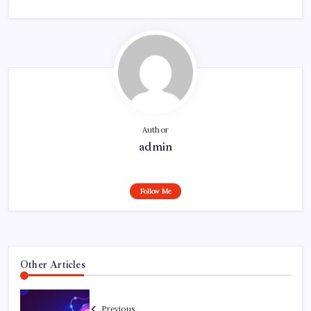
Author
admin
Follow Me
Other Articles
Previous