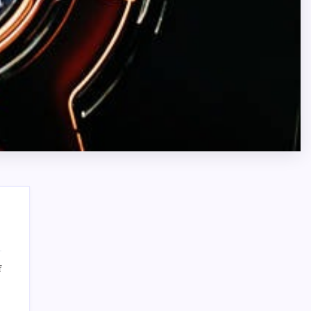
on
f
Why
Search
Trust