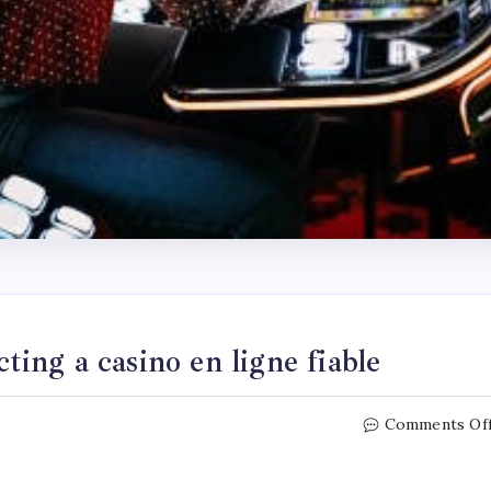
ng a casino en ligne fiable
Comments Of