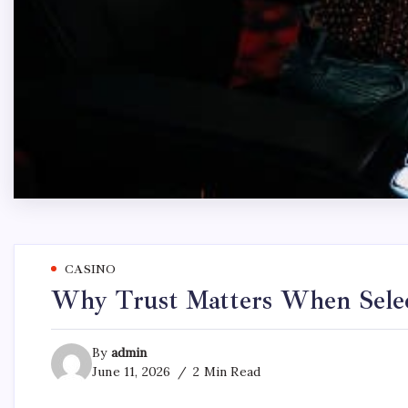
CASINO
Why Trust Matters When Selecti
By
admin
June 11, 2026
2 Min Read