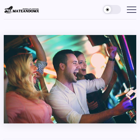
Skip
to
Mateandomx
Sharing
the
content
tradition