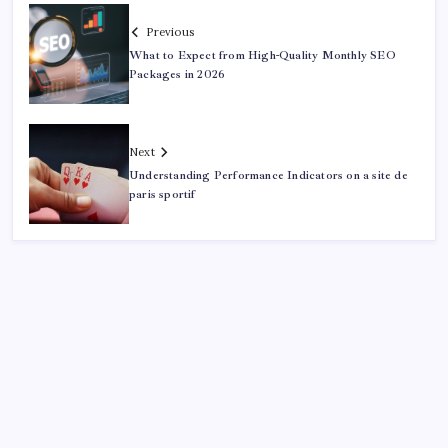
Previous
What to Expect from High-Quality Monthly SEO
Packages in 2026
Next
Understanding Performance Indicators on a site de
paris sportif