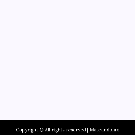
Business
Education
Service
Recent Posts
Study Guide to Principles of Information Systems
14th Edition TestBank for Exam Preparation
Maximize Social Media Success Using tiktok phone
automation Today
Enjoy Fast Booking with Taxi service Mumbai Across
the City
Browse Premium Collections in The Offspring Store
Online
How to Employ Simply The Best Party Entertainer
Copyright © All rights reserved | Mateandomx