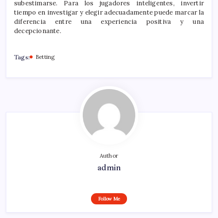
subestimarse. Para los jugadores inteligentes, invertir
tiempo en investigar y elegir adecuadamente puede marcar la
diferencia entre una experiencia positiva y una
decepcionante.
Tags:
Betting
Author
admin
Follow Me