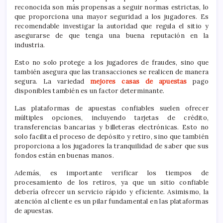
reconocida son más propensas a seguir normas estrictas, lo
que proporciona una mayor seguridad a los jugadores. Es
recomendable investigar la autoridad que regula el sitio y
asegurarse de que tenga una buena reputación en la
industria.
Esto no solo protege a los jugadores de fraudes, sino que
también asegura que las transacciones se realicen de manera
segura. La variedad
mejores casas de apuestas
pago
disponibles también es un factor determinante.
Las plataformas de apuestas confiables suelen ofrecer
múltiples opciones, incluyendo tarjetas de crédito,
transferencias bancarias y billeteras electrónicas. Esto no
solo facilita el proceso de depósito y retiro, sino que también
proporciona a los jugadores la tranquilidad de saber que sus
fondos están en buenas manos.
Además, es importante verificar los tiempos de
procesamiento de los retiros, ya que un sitio confiable
debería ofrecer un servicio rápido y eficiente. Asimismo, la
atención al cliente es un pilar fundamental en las plataformas
de apuestas.