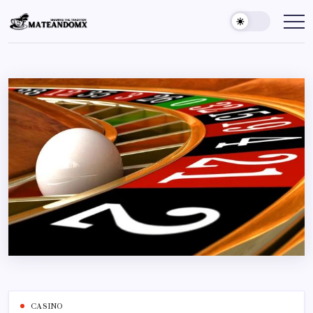
Skip
to
Mateandomx
Sharing
the
content
tradition
CASINO