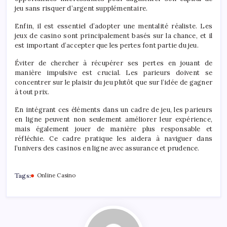
jeu sans risquer d’argent supplémentaire.
Enfin, il est essentiel d’adopter une mentalité réaliste. Les
jeux de casino sont principalement basés sur la chance, et il
est important d’accepter que les pertes font partie du jeu.
Éviter de chercher à récupérer ses pertes en jouant de
manière impulsive est crucial. Les parieurs doivent se
concentrer sur le plaisir du jeu plutôt que sur l’idée de gagner
à tout prix.
En intégrant ces éléments dans un cadre de jeu, les parieurs
en ligne peuvent non seulement améliorer leur expérience,
mais également jouer de manière plus responsable et
réfléchie. Ce cadre pratique les aidera à naviguer dans
l’univers des casinos en ligne avec assurance et prudence.
Tags:
Online Casino