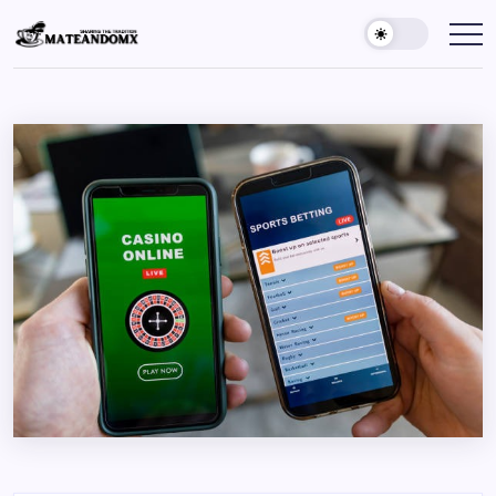
Skip
to
Mateandomx
Sharing
the
content
tradition