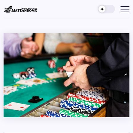
Skip
to
Mateandomx
Sharing
the
content
tradition