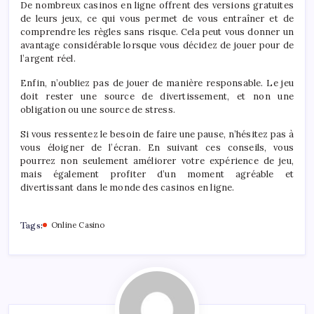
De nombreux casinos en ligne offrent des versions gratuites
de leurs jeux, ce qui vous permet de vous entraîner et de
comprendre les règles sans risque. Cela peut vous donner un
avantage considérable lorsque vous décidez de jouer pour de
l’argent réel.
Enfin, n’oubliez pas de jouer de manière responsable. Le jeu
doit rester une source de divertissement, et non une
obligation ou une source de stress.
Si vous ressentez le besoin de faire une pause, n’hésitez pas à
vous éloigner de l’écran. En suivant ces conseils, vous
pourrez non seulement améliorer votre expérience de jeu,
mais également profiter d’un moment agréable et
divertissant dans le monde des casinos en ligne.
Tags:
Online Casino