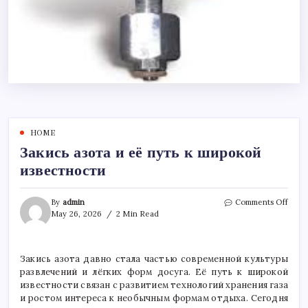
HOME
Закись азота и её путь к широкой
известности
on
By
admin
Comments Off
Заки
May 26, 2026
2 Min Read
азот
и
её
Закись азота давно стала частью современной культуры
путь
развлечений и лёгких форм досуга. Её путь к широкой
к
широ
известности связан с развитием технологий хранения газа
изве
и ростом интереса к необычным формам отдыха. Сегодня